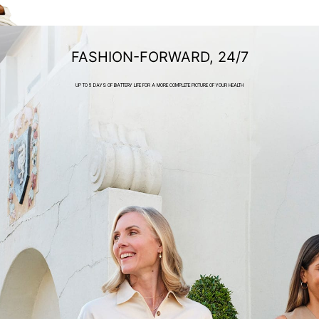
FASHION-FORWARD, 24/7
UP TO 5 DAYS OF BATTERY LIFE FOR A MORE COMPLETE PICTURE OF YOUR HEALTH