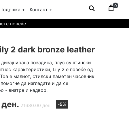
0
Подршка +
Контакт +
нете повеќе
ly 2 dark bronze leather
 дизајнирана позадина, плус суштински
тнес карактеристики, Lily 2 е повеќе од
 Тоа е малиот, стилски паметен часовник
 помогне да изгледате и да се
о - внатре и надвор.
 ден.
-5%
21680.00 ден.