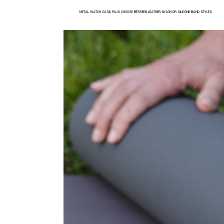
METAL WATCH CASE, PLUS CHOOSE BETWEEN LEATHER, NYLON OR SILICONE BAND STYLES