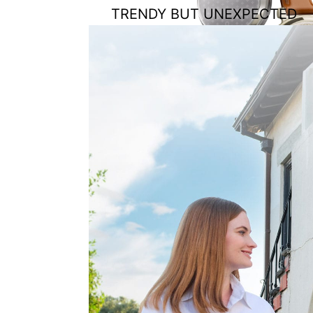
TRENDY BUT UNEXPECTED
HIDDEN DISPLAY, PATTERNED LENS — JUST TAP TO REVEAL A BRIGHT DISPLAY