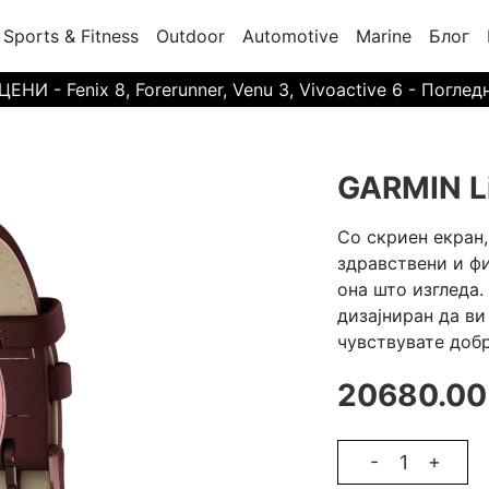
Sports & Fitness
Outdoor
Automotive
Marine
Блог
И - Fenix 8, Forerunner, Venu 3, Vivoactive 6 - Поглед
GARMIN Li
Со скриен екран,
здравствени и фи
она што изгледа.
дизајниран да ви
чувствувате добр
20680.00
-
+