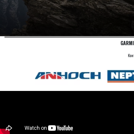
GARMI
Кон