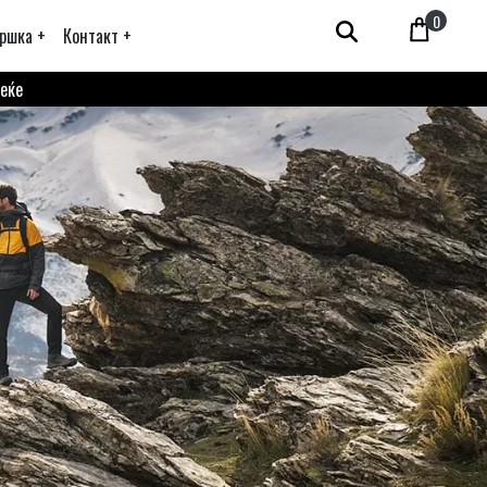
0
ршка +
Контакт +
веќе