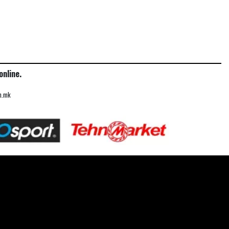
nline.
n.mk