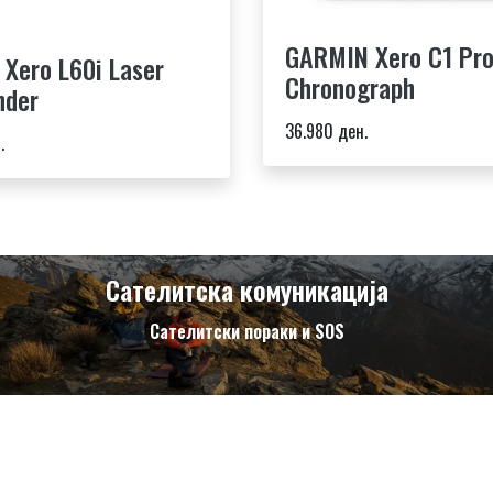
GARMIN Xero C1 Pr
Xero L60i Laser
Chronograph
nder
36.980 ден.
.
Сателитска комуникација
Сателитски пораки и SOS