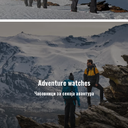
Adventure watches
Часовници за секоја авантура