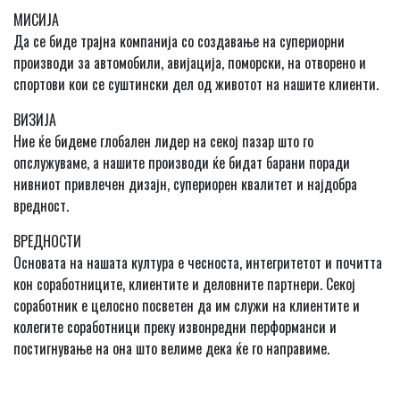
МИСИЈА
Да се биде трајна компанија со создавање на супериорни
производи за автомобили, авијација, поморски, на отворено и
спортови кои се суштински дел од животот на нашите клиенти.
ВИЗИЈА
Ние ќе бидеме глобален лидер на секој пазар што го
опслужуваме, а нашите производи ќе бидат барани поради
нивниот привлечен дизајн, супериорен квалитет и најдобра
вредност.
ВРЕДНОСТИ
Основата на нашата култура е чесноста, интегритетот и почитта
кон соработниците, клиентите и деловните партнери. Секој
соработник е целосно посветен да им служи на клиентите и
колегите соработници преку извонредни перформанси и
постигнување на она што велиме дека ќе го направиме.