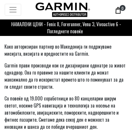
0
НАМАЛЕНИ ЦЕНИ - Fenix 8, Forerunner, Venu 3, Vivoactive 6 -
Погледнете повеќе
Како авторизиран партнер во Македонија ги подржуваме
мисијата, визијата и вредностите на Garmin.
Garmin прави производи кои се дизајнирани одвнатре за живот
однадвор. Ова го правиме за нашите клиенти да можат
максимално да го искористат времето што го поминуваат за да
ги следат своите страсти.
Со повеќе од 19.000 соработници во 80 канцеларии ширум
светот, носиме GPS навигација и технологија за носење на
автомобилските, авијациските, поморските, надворешните и
фитнес пазарите. Сметаме дека секој ден е можност за
иновации и шанса да се победи вчерашниот ден.