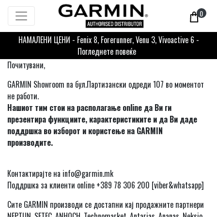
0
НАМАЛЕНИ ЦЕНИ - Fenix 8, Forerunner, Venu 3, Vivoactive 6 -
Погледнете повеќе
Почитувани,
GARMIN Showroom na бул.Партизански одреди 107 во моментот
не работи.
Нашиот тим стои на располагање online да Ви ги
презентира функциите, карактеристиките и да Ви даде
поддршка во изборот и користење на GARMIN
производите.
Контактирајте на info@garmin.mk
Поддршка за клиенти online +389 78 306 200 [viber&whatsapp]
Сите GARMIN производи се достапни кај продажните партнери
NEPTUN, SETEC, ANHOCH, Technomarket, Antarias, Ananas, Neksio,