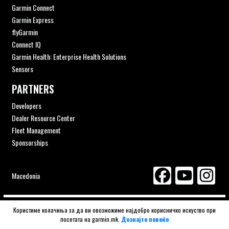
Garmin Connect
Garmin Express
flyGarmin
Connect IQ
Garmin Health: Enterprise Health Solutions
Sensors
PARTNERS
Developers
Dealer Resource Center
Fleet Management
Sponsorships
Macedonia
© 2026 Navigator ITS | Gizzo Consulting authorised distributor
Користиме колачиња за да ви овозможиме најдобро корисничко искуство при
посетата на garmin.mk.
Дознајте повеќе
GARMIN Macedonia.