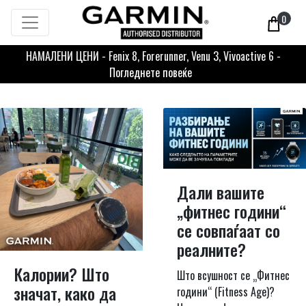
0
НАМАЛЕНИ ЦЕНИ - Fenix 8, Forerunner, Venu 3, Vivoactive 6 -
Погледнете повеќе
Дали вашите
„фитнес години“
се совпаѓаат со
реалните?
Калории? Што
Што всушност се „Фитнес
значат, како да
години“ (Fitness Age)?