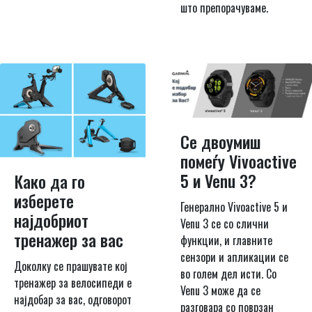
што препорачуваме.
Се двоумиш
помеѓу Vivoactive
5 и Venu 3?
Како да го
изберете
Генерално Vivoactive 5 и
најдобриот
Venu 3 се со слични
тренажер за вас
функции, и главните
сензори и апликации се
Доколку се прашувате кој
во голем дел исти. Со
тренажер за велосипеди е
Venu 3 може да се
најдобар за вас, одговорот
разговара со поврзан