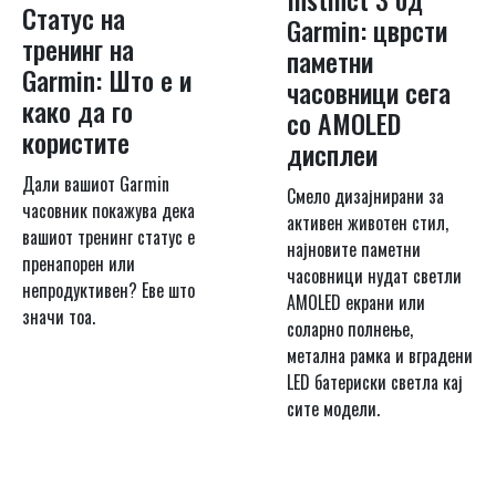
Статус на
Garmin: цврсти
тренинг на
паметни
Garmin: Што е и
часовници сега
како да го
со AMOLED
користите
дисплеи
Дали вашиот Garmin
Смело дизајнирани за
часовник покажува дека
активен животен стил,
вашиот тренинг статус е
најновите паметни
пренапорен или
часовници нудат светли
непродуктивен? Еве што
AMOLED екрани или
значи тоа.
соларно полнење,
метална рамка и вградени
LED батериски светла кај
сите модели.