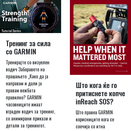
Тренинг за сила
со GARMIN
Тренирајте со визуелен
водич Заборавете на
прашањето „Како да ја
Што кога ќе го
направам и дали ја
правам вежбата
притиснете копче
правилно? GARMIN
inReach SOS?
часовниците имаат
вграден водич за тренинг,
Што правеа GARMIN
со анимирани прикази и
корисниците кога се
детали за тренингот.
соочија со итна