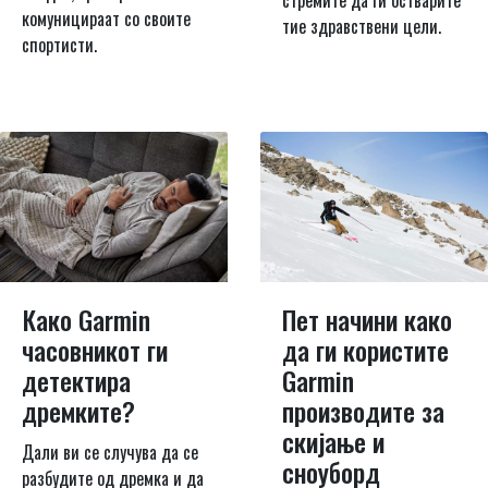
стремите да ги остварите
комуницираат со своите
тие здравствени цели.
спортисти.
Пет начини како
Како Garmin
да ги користите
часовникот ги
Garmin
детектира
производите за
дремките?
скијање и
Дали ви се случува да се
сноуборд
разбудите од дремка и да