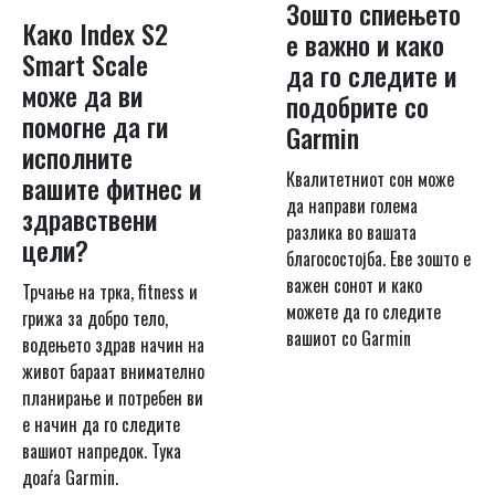
Зошто спиењето
Како Index S2
е важно и како
Smart Scale
да го следите и
може да ви
подобрите со
помогне да ги
Garmin
исполните
Квалитетниот сон може
вашите фитнес и
да направи голема
здравствени
разлика во вашата
цели?
благосостојба. Еве зошто е
важен сонот и како
Трчање на трка, fitness и
можете да го следите
грижа за добро тело,
вашиот со Garmin
водењето здрав начин на
живот бараат внимателно
планирање и потребен ви
е начин да го следите
вашиот напредок. Тука
доаѓа Garmin.