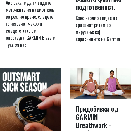
Ако сакате да ги видите
подготвеност.
метриките на вашиот коњ
во реално време, следете
Како кардио влијае на
го неговиот чекор и
срцевиот ритам во
следете како се
мирување кај
опоравува, GARMIN Blaze е
корисниците на Garmin
тука за вас.
Придобивки од
GARMIN
Breathwork -