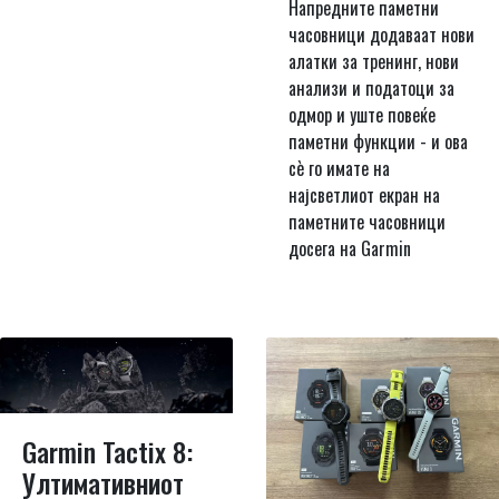
Напредните паметни
часовници додаваат нови
алатки за тренинг, нови
анализи и податоци за
одмор и уште повеќе
паметни функции - и ова
сè го имате на
најсветлиот екран на
паметните часовници
досега на Garmin
Garmin Tactix 8:
Ултимативниот