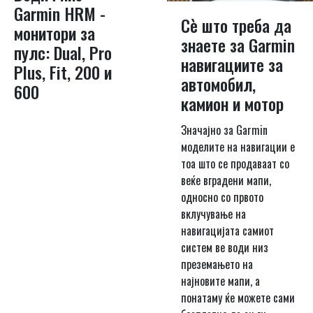
Garmin HRM -
Сѐ што треба да
монитори за
знаете за Garmin
пулс: Dual, Pro
навигациите за
Plus, Fit, 200 и
автомобил,
600
камион и мотор
Значајно за Garmin
моделите на навигации е
тоа што се продаваат со
веќе вградени мапи,
односно со првото
вклучување на
навигацијата самиот
систем ве води низ
преземањето на
најновите мапи, а
понатаму ќе можете сами