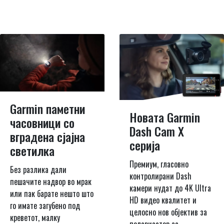
Garmin паметни
Новата Garmin
часовници со
Dash Cam X
вградена сјајна
серија
светилка
Премиум, гласовно
Без разлика дали
контролирани Dash
пешачите надвор во мрак
камери нудат до 4K Ultra
или пак барате нешто што
HD видео квалитет и
го имате загубено под
целосно нов објектив за
креветот, малку