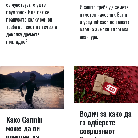
се чувствувате уште
И зошто треба да земете
поуморно? Или пак се
паметен часовник Garmin
прашувате колку сон ви
и уред inReach во вашата
треба во текот на вечерта
следна зимски спортска
доколку дремете
авантура.
попладне?
Водич за како да
Како Garmin
го одберете
може да ви
совршениот
помогне да