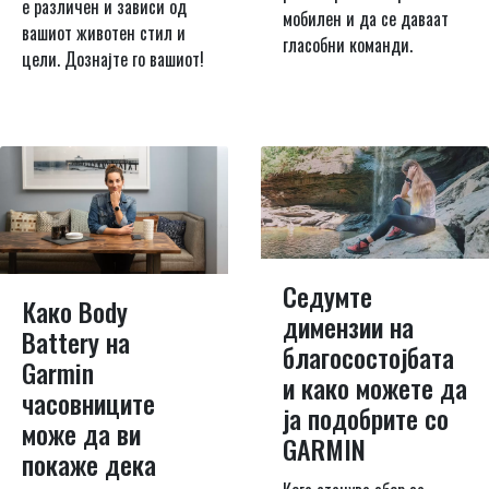
е различен и зависи од
мобилен и да се даваат
вашиот животен стил и
гласобни команди.
цели. Дознајте го вашиот!
Седумте
Како Body
димензии на
Battery на
благосостојбата
Garmin
и како можете да
часовниците
ја подобрите со
може да ви
GARMIN
покаже дека