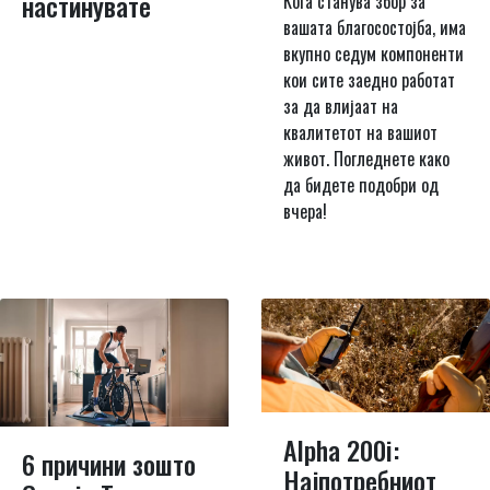
настинувате
Кога станува збор за
вашата благосостојба, има
вкупно седум компоненти
кои сите заедно работат
за да влијаат на
квалитетот на вашиот
живот. Погледнете како
да бидете подобри од
вчера!
Alpha 200i:
6 причини зошто
Најпотребниот