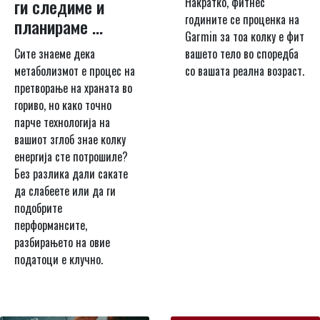
Накратко, фитнес
ги следиме и
годините се проценка на
планираме ...
Garmin за тоа колку е фит
вашето тело во споредба
Сите знаеме дека
со вашата реална возраст.
метаболизмот е процес на
претворање на храната во
гориво, но како точно
парче технологија на
вашиот зглоб знае колку
енергија сте потрошиле?
Без разлика дали сакате
да слабеете или да ги
подобрите
перформансите,
разбирањето на овие
податоци е клучно.