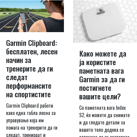
Garmin Clipboard:
бесплатен, лесен
Како можете да
начин за
ја користите
тренерите да ги
паметната вага
следат
Garmin за да ги
перформансите
постигнете
на спортистите
вашите цели?
Garmin Clipboard работи
Со паметната вага Index
како една табла лесна за
S2, ќе можете да снимате
управување која им
и да гледате детали за
помага на тренерите да ги
вашето тело додека се
следат, тренираат и