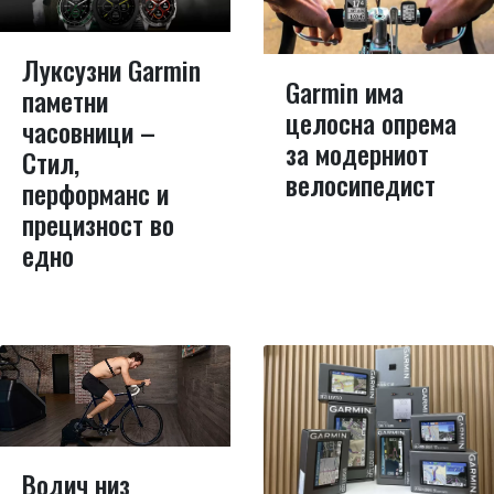
Луксузни Garmin
Garmin има
паметни
целосна опрема
часовници –
за модерниот
Стил,
велосипедист
перформанс и
прецизност во
едно
Водич низ