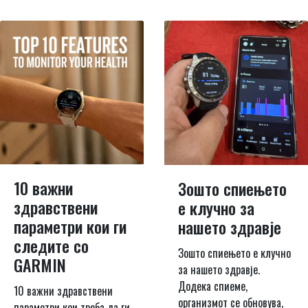
10 важни
Зошто спиењето
здравствени
е клучно за
параметри кои ги
нашето здравје
следите со
Зошто спиењето е клучно
GARMIN
за нашето здравје.
Додека спиеме,
10 важни здравствени
организмот се обновува,
параметри кои треба да ги