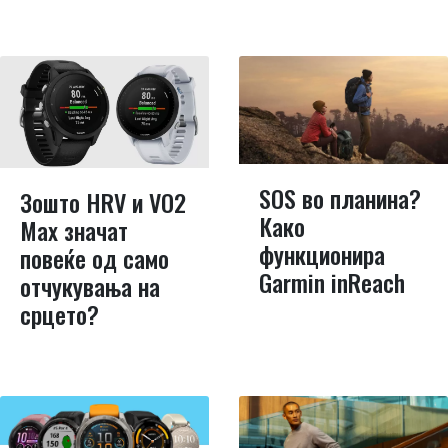
SOS во планина?
Зошто HRV и VO2
Како
Max значат
функционира
повеќе од само
Garmin inReach
отчукувања на
срцето?