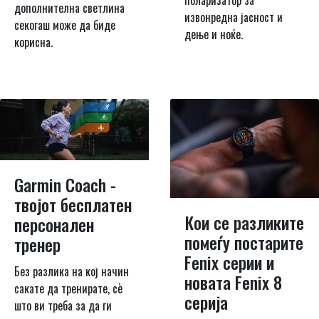
поларизатор за
дополнителна светлина
извонредна јасност и
секогаш може да биде
дење и ноќе.
корисна.
Garmin Coach -
твојот бесплатен
Кои се разликите
персонален
помеѓу постарите
тренер
Fenix серии и
Без разлика на кој начин
новата Fenix 8
сакате да тренирате, сè
серија
што ви треба за да ги