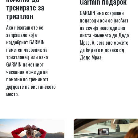
Garmin подарок
тренирате за
GARMIN има совршени
триатлон
подароци кои се наоѓаат
Ако некогаш сте се
на сечија новогодишна
запрашале кој е
листа наменета до Дедо
најдобриот GARMIN
Мраз. А, сега вие можете
паметен часовник за
да бидете и повеќе од
триатлонец или како
Дедо Мраз.
GARMIN паметниот
часовник може да ви
помогне во тренингот,
дојдовте на вистинското
место.