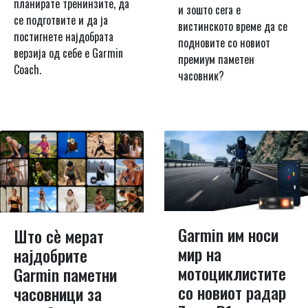
планирате тренинзите, да
и зошто сега е
се подготвите и да ја
вистинското време да се
постигнете најдобрата
подновите со новиот
верзија од себе е Garmin
премиум паметен
Coach.
часовник?
Garmin им носи
Што сѐ мерат
мир на
најдобрите
мотоциклистите
Garmin паметни
со новиот радар
часовници за