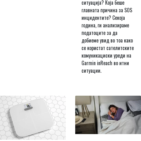
ситуација? Која беше
главната причина за SOS
инцидентите? Секоја
година, ги анализираме
податоците за да
добиеме увид во тоа како
се користат сателитските
комуникациски уреди на
Garmin inReach во итни
ситуации.