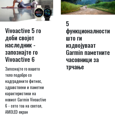
5
Vivoactive 5 го
функционалности
доби својот
што ги
наследник -
издвојуваат
запознајте го
Garmin паметните
Vivoactive 6
часовници за
трчање
Запознајте го вашето
тело подобро со
надградените фитнес,
здравствени и паметни
карактеристики на
новиот Garmin Vivoactive
6 - сето тоа на светол,
AMOLED екран