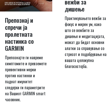
вежби за
дишење
Практикувањето вежби за
Препознај и
фокус и мирен ум, како
спречи ја
што се вежбите за
пролетната
дишење и медитацијата,
настинка со
можат да бидат основни
GARMIN
алатки за справување со
стресот и подобрување на
Препознајте ги навреме
вашата целокупна
симптомите и превземете
благосостојба.
превентивни мерки
против настинки и
паднат имунитет
следејки ги параметрите
на Вашиот GARMIN smart
часовник.