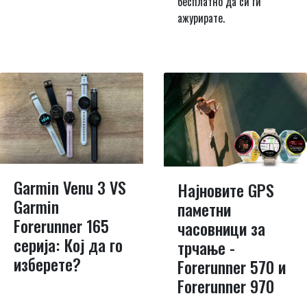
бесплатно да си ги
ажурирате.
Garmin Venu 3 VS
Најновите GPS
Garmin
паметни
Forerunner 165
часовници за
серија: Кој да го
трчање -
изберете?
Forerunner 570 и
Forerunner 970