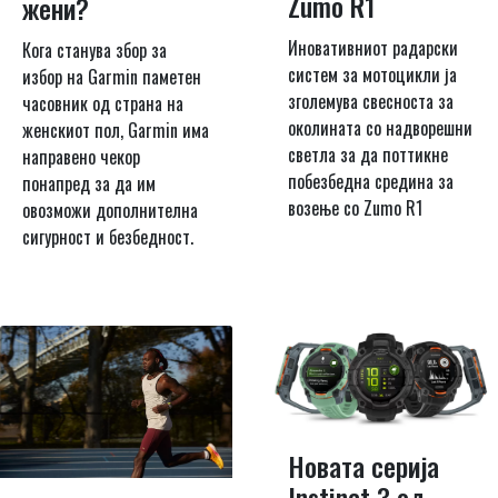
Zumo R1
жени?
Иновативниот радарски
Кога станува збор за
систем за мотоцикли ја
избор на Garmin паметен
зголемува свесноста за
часовник од страна на
околината со надворешни
женскиот пол, Garmin има
светла за да поттикне
направено чекор
побезбедна средина за
понапред за да им
возење со Zumo R1
овозможи дополнителна
сигурност и безбедност.
Новата серија
Instinct 3 од