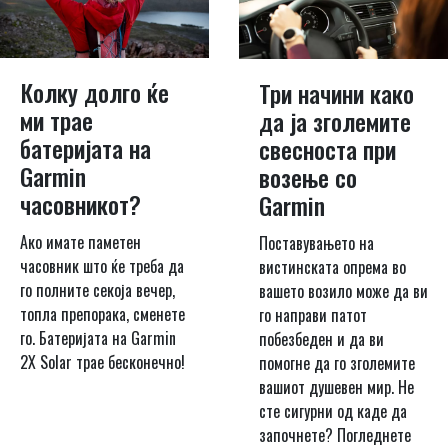
Колку долго ќе
Три начини како
ми трае
да ја зголемите
батеријата на
свесноста при
Garmin
возење со
часовникот?
Garmin
Ако имате паметен
Поставувањето на
часовник што ќе треба да
вистинската опрема во
го полните секоја вечер,
вашето возило може да ви
топла препорака, сменете
го направи патот
го. Батеријата на Garmin
побезбеден и да ви
2X Solar трае бесконечно!
помогне да го зголемите
вашиот душевен мир. Не
сте сигурни од каде да
започнете? Погледнете