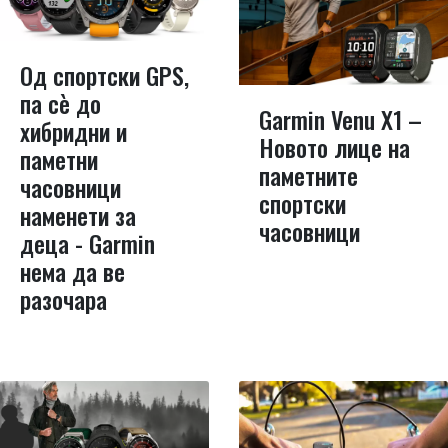
Од спортски GPS,
па сѐ до
Garmin Venu X1 –
хибридни и
Новото лице на
паметни
паметните
часовници
спортски
наменети за
часовници
деца - Garmin
нема да ве
разочара