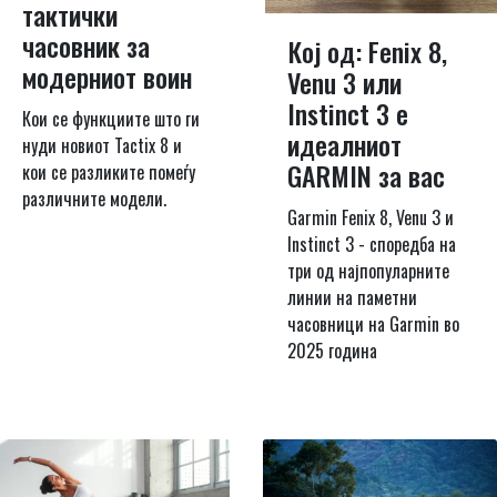
тактички
часовник за
Кој од: Fenix 8,
модерниот воин
Venu 3 или
Instinct 3 е
Кои се функциите што ги
идеалниот
нуди новиот Tactix 8 и
GARMIN за вас
кои се разликите помеѓу
различните модели.
Garmin Fenix ​​8, Venu 3 и
Instinct 3 - споредба на
три од најпопуларните
линии на паметни
часовници на Garmin во
2025 година