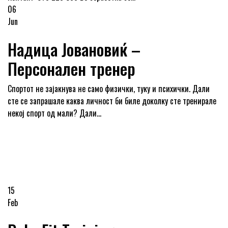
06
Jun
Надица Јовановиќ –
Персонален тренер
Спортот не зајакнува не само физички, туку и психички. Дали
сте се запрашале каква личност би биле доколку сте тренирале
некој спорт од мали? Дали...
15
Feb