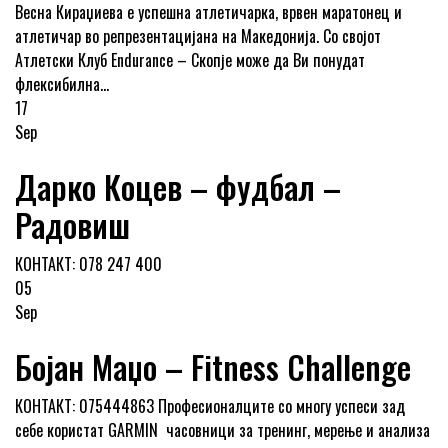
Весна Кираџиева е успешна атлетичарка, врвен маратонец и
атлетичар во репрезентацијана на Македонија. Со својот
Атлетски Клуб Endurance – Скопје може да Ви понудат
флексибилна...
17
Sep
Дарко Коцев – фудбал –
Радовиш
КОНТАКТ: 078 247 400
05
Sep
Бојан Маџо – Fitness Challenge
КОНТАКТ: 075444863 Професионалците со многу успеси зад
себе користат GARMIN часовници за тренинг, мерење и анализа