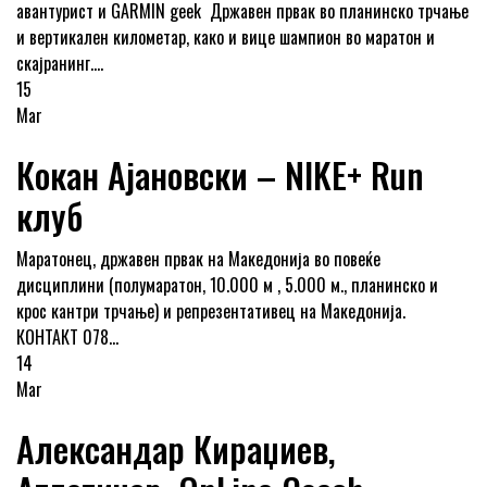
авантурист и GARMIN geek Државен првак во планинско трчање
и вертикален километар, како и вице шампион во маратон и
скајранинг....
15
Mar
Кокан Ајановски – NIKE+ Run
клуб
Маратонец, државен првак на Македонија во повеќе
дисциплини (полумаратон, 10.000 м , 5.000 м., планинско и
крос кантри трчање) и репрезентативец на Македонија.
КОНТАКТ 078...
14
Mar
Александар Кираџиев,