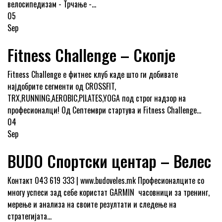
велосипедизам - Трчање -...
05
Sep
Fitness Challenge – Скопје
Fitness Challenge е фитнес клуб каде што ги добивате
најдобрите сегменти од CROSSFIT,
TRX,RUNNING,AEROBIC,PILATES,YOGA под строг надзор на
професионалци! Од Септември стартува и Fitness Challenge...
04
Sep
BUDО Спортски центар – Велес
Контакт 043 619 333 | www.budoveles.mk Професионалците со
многу успеси зад себе користат GARMIN часовници за тренинг,
мерење и анализа на своите резултати и следење на
стратегијата...