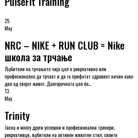
PulseFit Training
25
May
NRC – NIKE + RUN CLUB = Nike
школа за трчање
Љубители на трчањето чија цел е рекреативно или
професионално да трчаат и да го прифатат здравиот начин како
дел од својот живот. Долгорочната цел ќе...
13
May
Trinity
Јасна и многу други успешни и професионални тренери,
рекреативци, љубители на активен животен стил, своите