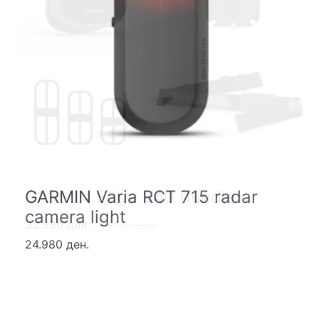
GARMIN Edge 840 Bundle
GARMIN Varia RCT 715 radar
camera light
33.980 ден.
36.980 ден.
24.980 ден.