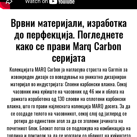
Врвни материјали, изработка
до перфекција. Погледнете
како се прави Marq Carbon
серијата
Колекцијата MARQ Carbon ја нагласува страста на Garmin за
извонреден дизајн со воведување на уникатно дизајниран
материјал во индустријата: Споени карбонски влакна. Секој
часовник има куќиште на часовник од 46 мм и облога на
рамката изработена од 130 слоеви на сплотени карбонски
влакна, што го прави најлесната колекција MARQ досега. За да
се создаде телото на часовникот, секој слој од јаглерод се
ротира до единствен агол за да се зголеми јачината на
почетниот блок. Блокот потоа се подложува на комбинација на
топлина и притисок за да се усогласи со обликот на куќиштето