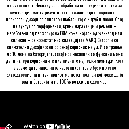
на часовникот. Неколку часа обработка со прецизни алатки за
сечење дијаманти резултираат со извонредна површина со
прекрасен дизајн со спирален шаблон кој е и груб и лесен. Спој
на луксуз со перформанси, врвни нараквици и ремени –
изработени од перфорирана FKM кожа, најлон од жаккард или
силикон – се користат низ колекцијата MARQ Carbon и се
внимателно дизајнирани со секој корисник на ум. И со траење
до 16 дена на батеријата, секој нов часовник со функции може
да ги натера корисниците низ нивните најтешки авантури. Кога
е време да го наполните часовникот, тоа е брзо и лесно
благодарение на интуитивниот магнетен полнач кој може да ја
врати батеријата на 100% во рок од еден час.