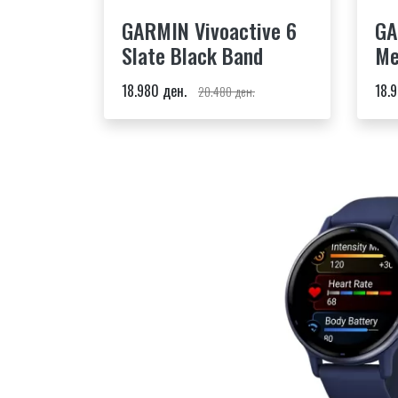
GARMIN Vivoactive 6
GA
Slate Black Band
Me
Ba
18.980 ден.
18.
20.480 ден.