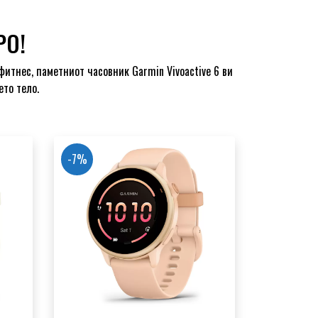
РО!
фитнес, паметниот часовник Garmin Vivoactive 6 ви
ето тело.
-7%