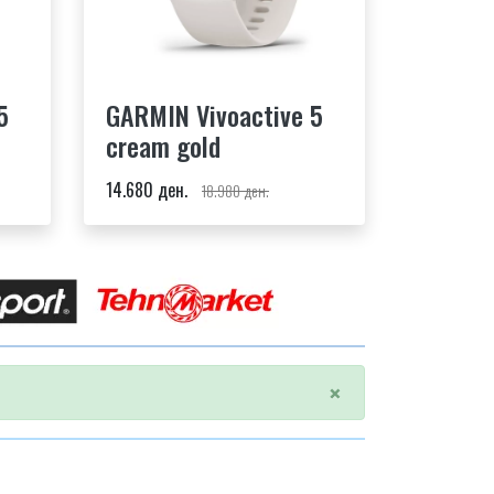
5
GARMIN Vivoactive 5
cream gold
14.680 ден.
18.980 ден.
×