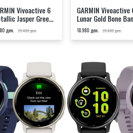
RMIN Vivoactive 6
GARMIN Vivoactive 
tallic Jasper Green
Lunar Gold Bone Ba
nd
980 ден.
18.980 ден.
20.480 ден.
20.480 ден.