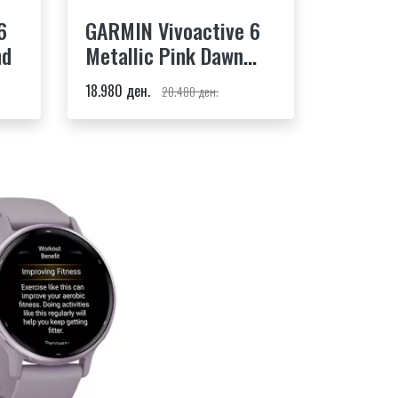
6
GARMIN Vivoactive 6
nd
Metallic Pink Dawn
Band
18.980 ден.
20.480 ден.