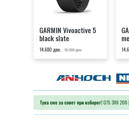
GARMIN Vivoactive 5
GA
black slate
me
14.680 ден.
14.
18.980 ден.
Тука сме за совет при изборот!
075 306 200 |