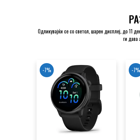
РА
Одликувајќи се со светол, шарен дисплеј, до 11 д
ги дава 
-7%
-7