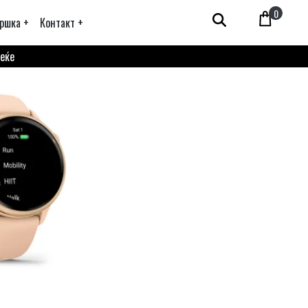
0
ршка +
Контакт +
веќе